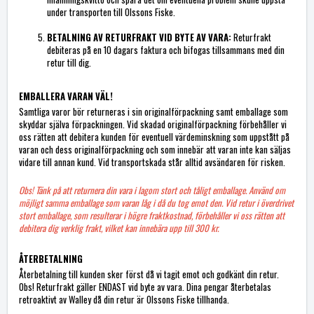
under transporten till Olssons Fiske.
BETALNING AV RETURFRAKT VID BYTE AV VARA:
Returfrakt
debiteras på en 10 dagars faktura och bifogas tillsammans med din
retur till dig.
EMBALLERA VARAN VÄL!
Samtliga varor bör returneras i sin originalförpackning samt emballage som
skyddar själva förpackningen. Vid skadad originalförpackning förbehåller vi
oss rätten att debitera kunden för eventuell värdeminskning som uppstått på
varan och dess originalförpackning och som innebär att varan inte kan säljas
vidare till annan kund. Vid transportskada står alltid avsändaren för risken.
Obs! Tänk på att returnera din vara i lagom stort och tåligt emballage. Använd om
möjligt samma emballage som varan låg i då du tog emot den. Vid retur i överdrivet
stort emballage, som resulterar i högre fraktkostnad, förbehåller vi oss rätten att
debitera dig verklig frakt, vilket kan innebära upp till 300 kr.
ÅTERBETALNING
Återbetalning till kunden sker först då vi tagit emot och godkänt din retur.
Obs! Returfrakt gäller ENDAST vid byte av vara. Dina pengar återbetalas
retroaktivt av Walley då din retur är Olssons Fiske tillhanda.