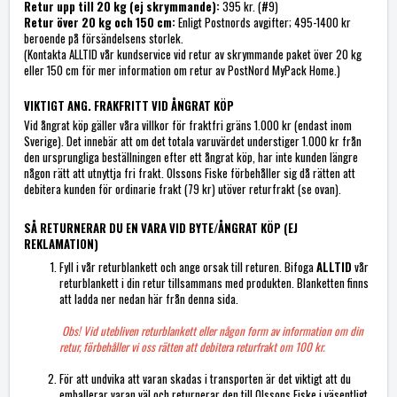
Retur upp till 20 kg (ej skrymmande):
395 kr. (#9)
Retur över 20 kg och 150 cm:
Enligt Postnords avgifter; 495-1400 kr
beroende på försändelsens storlek.
(Kontakta ALLTID vår kundservice vid retur av skrymmande paket över 20 kg
eller 150 cm för mer information om retur av PostNord MyPack Home.)
VIKTIGT ANG. FRAKFRITT VID ÅNGRAT KÖP
Vid ångrat köp gäller våra villkor för fraktfri gräns 1.000 kr (endast inom
Sverige). Det innebär att om det totala varuvärdet understiger 1.000 kr från
den ursprungliga beställningen efter ett ångrat köp, har inte kunden längre
någon rätt att utnyttja fri frakt. Olssons Fiske förbehåller sig då rätten att
debitera kunden för ordinarie frakt (79 kr) utöver returfrakt (se ovan).
SÅ RETURNERAR DU EN VARA VID BYTE/ÅNGRAT KÖP (EJ
REKLAMATION)
Fyll i vår returblankett och ange orsak till returen. Bifoga
ALLTID
vår
returblankett i din retur tillsammans med produkten. Blanketten finns
att ladda ner nedan här från denna sida.
Obs! Vid utebliven returblankett eller någon form av information om din
retur, förbehåller vi oss rätten att debitera returfrakt om 100 kr.
För att undvika att varan skadas i transporten är det viktigt att du
emballerar varan väl och returnerar den till Olssons Fiske i väsentligt