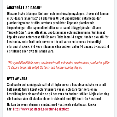
ÅNGERRÄTT 30 DAGAR*
Olssons Fiske tillämpar Distans- och hemförsäljningslagen. Utöver det lämnar
vi 30 dagars ångerrätt* på alla varor UTOM underkläder, datamedia där
plomberingen har brutits, använda produkter, öppnade plomberade
förpackningar eller specialbeställda varor samt tilläggstjänster så som
”Superbrådis”, specialfrakter, uppdateringar och linpåspolning. Vid ångrat
köp ska varan returneras till Olssons Fiske inom 14 dagar. Kunden ska stå för
kostnad av returfrakt och ansvarar för att varan returneras i väsentligt
oförändrat skick. Vid köp i någon av våra butiker gäller 14 dagars bytesrätt, d
v s tillgodo eller byte till annan vara.
*För specialbeställda varor, marinelektronik och andra elektroniska produkter gäller
14 dagars ångerrätt enligt Distans- och hemförsälningslagen.
BYTE AV VARA
Snabbaste och smidigaste sättet att byta en vara hos olssonsfiske.se är att
helt enkelt ångra köpet och returnera varan, och därefter göra en ny
beställning hos olssonsfiske.se på den vara du önskar istället. Mejla eller ring
vår kundservice så skickar de en fraktsedel med QR-kod från Postnord.
Nu kan du även returnera smidigt med Postnords paketboxar. Klicka
här:
https://www.postnord.se/retur-i-paketbox