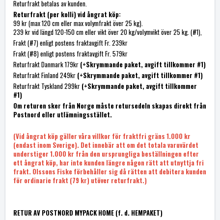
Returfrakt betalas av kunden.
Returfrakt (per kolli) vid ångrat köp:
99 kr (max 120 cm eller max volymfrakt över 25 kg).
239 kr vid längd 120-150 cm eller vikt över 20 kg/volymvikt över 25 kg. (#1),
Frakt (#7) enligt postens fraktavgift Fr. 239kr
Frakt (#8) enligt postens fraktavgift Fr. 579kr
Returfrakt Danmark 179kr
(+Skrymmande paket, avgift tillkommer #1)
Returfrakt Finland 249kr
(+Skrymmande paket, avgift tillkommer #1)
Returfrakt Tyskland 299kr
(+Skrymmande paket, avgift tillkommer
#1)
Om returen sker från Norge måste retursedeln skapas direkt från
Postnord eller utlämningsstället.
(Vid ångrat köp gäller våra villkor för fraktfri gräns 1.000 kr
(endast inom Sverige). Det innebär att om det totala varuvärdet
understiger 1.000 kr från den ursprungliga beställningen efter
ett ångrat köp, har inte kunden längre någon rätt att utnyttja fri
frakt. Olssons Fiske förbehåller sig då rätten att debitera kunden
för ordinarie frakt (79 kr) utöver returfrakt.)
RETUR AV POSTNORD MYPACK HOME (f. d. HEMPAKET)