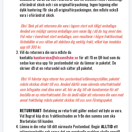
oförändrat skick och i sin originalförpackning. Ingen tejpning eller
dylik hantering får ske på originalförpackningen, den måste också
vara i oförändrat skick.
Obs! Tänk på att returnera din vara i lagom stort och tåligt emballage.
Använd om möjligt samma emballage som varan låg i då du tog emot den.
Vid retur i överdrivet stort emballage, som resulterar i högre fraktkostnad,
förbehåller vi oss rätten att debitera dig verklig frakt, vilket kan innebära
upp till 300 kr.
Vill du returnera din vara måste du
kontakta
kundservice@olssonsfiske.se
för att få en QR-kod som du
sedan kan visa upp för postombudet när du lämnar in paketet. De
skriver då ut en retursedel och sätter på paketet.
Obs! Vi hämtar inga returer hos postombud/utlämningsställen, paketet
måste skickas direkt till oss. Använd därför ovan nämnda returfraktsedel
som bifogades med dina varor alt. hör av dig till vår kundservice för att
beställa en ny returfraktsedel. Om du ändå väljer att returnera din vara med
annat fraktbolag måste paketet skickas till oss som Företagspaket.
RETURFRAKT:
Betalning av returfrakt gäller endast vid byte av vara.
Vid ångrat köp dras fraktkostnaden av från den summa som ska
återbetalas till kunden.
Lämna in din retur till ditt närmaste Postombud. Begär
ALLTID
ett
inlämningskvitto och spara det om eventuella problem skulle uppstå