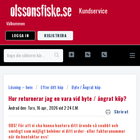
Kundservice
Välkommen
LOGGA IN
REGISTRERA
Lösning – hem
Efter ditt köp
Byte / Ångrat köp
Hur returnerar jag en vara vid byte / ångrat köp?
Ändrad den: Tors, 16 apr., 2026 vid 2:24 E.M.
Skriv ut
OBS! För att vi ska kunna hantera ditt ärende så snabbt och
smidigt som möjligt behöver vi ditt order- eller fakturanummer
när du kontaktar oss!