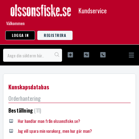
Kundservice
Välkommen
LOGGA IN
REGISTRERA
Kunskapsdatabas
Orderhantering
Beställning
11
Hur handlar man från olssonsfiske.se?
Jag vill spara min varukorg, men hur gör man?