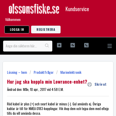
Kundservice
Välkommen
LOGGA IN
REGISTRERA
Lösning – hem
Produktfrågor
Marinelektronik
Hur jag ska koppla min Lowrance-enhet?
Skriv ut
Ändrad den: Mån, 10 apr., 2017 vid 4:58 E.M.
Röd kabel är plus (+) och svart kabel är minus (-). Gul används ej. Övriga
kablar är till för NMEA 0183-kopplingar. Vik ihop dem och tejpa dem med eltejp
tills du vill använda dessa.