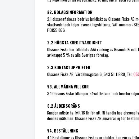
§2. BOLAGSINFORMATION
2.1 olssonsfiske.se bedrivs juridiskt av Olssons Fiske A
skattsedel och följer svensk lagstiftning. VAT-nummer: 
FI31551876.
2.2 HÖGSTA KREDITVÄRDIGHET
Olssons Fiske har tilldelats AAA-ranking av Bisnode Kredit
av knappt 5 % av alla Sveriges företag.
2.3 KONTAKTUPPGIFTER
Olssons Fiske AB, Värdshusgatan 6, 543 51 TIBRO, Tel:
050
§3. ALLMÄNNA VILLKOR
3.1 Olssons Fiske tillämpar såväl Distans- och hemförsäl
3.2 ÅLDERSGRÄNS
Kunden måste ha fyllt 18 år för att få handla hos olssonsf
dennes målsman. Olssons Fiske AB ansvarar ej för bestäl
§4. BESTÄLLNING
4.1 Beställning av Olssons Fiskes produkter kan göras från 