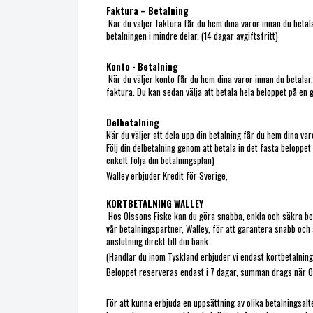
Faktura – Betalning
När du väljer faktura får du hem dina varor innan du betala
betalningen i mindre delar. (14 dagar avgiftsfritt)
Konto - Betalning
När du väljer konto får du hem dina varor innan du betala
faktura. Du kan sedan välja att betala hela beloppet på en g
Delbetalning
När du väljer att dela upp din betalning får du hem dina va
Följ din delbetalning genom att betala in det fasta belopp
enkelt följa din betalningsplan)
Walley erbjuder Kredit för Sverige,
KORTBETALNING WALLEY
Hos Olssons Fiske kan du göra snabba, enkla och säkra be
vår betalningspartner, Walley, för att garantera snabb och
anslutning direkt till din bank.
(Handlar du inom Tyskland erbjuder vi endast kortbetalning
Beloppet reserveras endast i 7 dagar, summan drags när Ol
För att kunna erbjuda en uppsättning av olika betalningsal