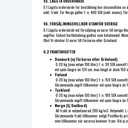
§5. LÄGSTA ORDERVÄRDE
5.1 Lägsta ordervärde för beställning hos olssonsfiske.se är
exkl. frakt. För Norge gäller f. n. 400 SEK (exkl. moms). Fö
§6. FÖRSÄLJNINGSVILLKOR UTANFÖR SVERIGE
6.1 Lägsta ordervärde vid försäljning av varor till övriga N
avgifter. Endast kortbetalning godtas som betalmedel. Mom
Obs! Vi skickar EJ varor till Färöarna eller Grönland.
6.2 FRAKTAVGIFTER
Danmark (ej Färöarna eller Grönland)
0-20 kg (max volym 100 liter) f. n. 99 SEK oavse
vid spön längre än 120 cm, max längd är dock 150 c
Finland
0-20 kg (max volym 100 liter) f. n. 159 SEK oavse
Skrymmande avgift tillkommer vid spön längre än 1
Tyskland
0-20 kg (max volym 100 liter) f. n. 189 SEK oavse
Skrymmande avgift tillkommer vid spön längre än 1
Norge (Ej Svalbard)
All frakt är volymtaxerad 280 kg/m3. Volymvikt: L x
Skrymmande frakt tillkommer enligt PostNords prisl
men tillkommer när varorna kommer fram. Vid ej ut