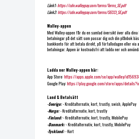
Länk1:
https://cdn.walleypay.com/terms/Terms_SE.pdf
Länk2:
https://cdn.walleypay.com/terms/SECCI_SE.pdf
Walley-appen
Med Walley-appen får du en samlad översikt över alla dina 
betalningar på det sätt som passar dig och din plånbok bäst
bankkonto för att betala direkt, på förfallodagen eller vi
betalningar. Appen är kostnadsfri att ladda ner och använd
Ladda ner Walley-appen här:
App Store:
https://apps.apple.com/se/app/walley/id1569
Google Play:
https://play.google.com/store/apps/details?
Land & Betalsätt
-Sverige:
- Kreditalternativ, kort, trustly, swish, ApplePay
-Norge:
- Kreditalternativ, kort, trustly
-Finland:
- Kreditalternativ, kort, trustly, MobilePay
-Danmark:
- Kreditalternativ, kort, trustly, MobilePay
-Tyskland:
- Kort