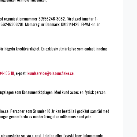
B med organisationsnummer SE556246-3082. Företaget innehar F-
SE556246308201. Momsreg. nr Danmark: DK13141428. FI-VAT-nr. är
 för högsta kreditvärdighet. En exklusiv utmärkelse som endast innehas
4-135 18
, e-post:
kundservice@olssonsfiske.se
.
jningslagen som Konsumentköplagen. Med kund avses en fysisk person.
iske.se. Personer som är under 18 år kan beställa i godkänt samråd med
lningar genomförda av minderåring utan målsmans samtycke.
olssonsfiske.se, via e-post, telefon eller fysiskt brev. Inkommande