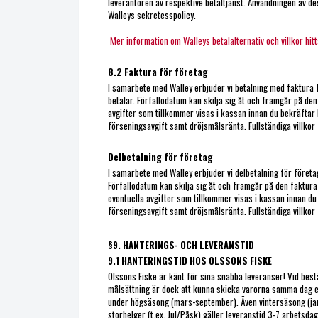
leverantören av respektive betaltjänst. Användningen av de
Walleys sekretesspolicy.
Mer information om Walleys betalalternativ och villkor hitt
8.2 Faktura för företag
I samarbete med Walley erbjuder vi betalning med faktura f
betalar. Förfallodatum kan skilja sig åt och framgår på den
avgifter som tillkommer visas i kassan innan du bekräftar 
förseningsavgift samt dröjsmålsränta. Fullständiga villkor 
Delbetalning för företag
I samarbete med Walley erbjuder vi delbetalning för företag
Förfallodatum kan skilja sig åt och framgår på den faktur
eventuella avgifter som tillkommer visas i kassan innan du 
förseningsavgift samt dröjsmålsränta. Fullständiga villkor 
§9. HANTERINGS- OCH LEVERANSTID
9.1 HANTERINGSTID HOS OLSSONS FISKE
Olssons Fiske är känt för sina snabba leveranser! Vid bestä
målsättning är dock att kunna skicka varorna samma dag el
under högsäsong (mars-september). Även vintersäsong (ja
storhelger (t.ex. Jul/Påsk) gäller leveranstid 3-7 arbetsdaga