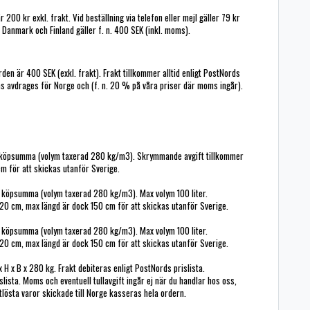
 200 kr exkl. frakt. Vid beställning via telefon eller mejl gäller 79 kr
r Danmark och Finland gäller f. n. 400 SEK (inkl. moms).
orden är 400 SEK (exkl. frakt). Frakt tillkommer alltid enligt PostNords
s avdrages för Norge och (f. n. 20 % på våra priser där moms ingår).
tt köpsumma (volym taxerad 280 kg/m3). Skrymmande avgift tillkommer
m för att skickas utanför Sverige.
tt köpsumma (volym taxerad 280 kg/m3). Max volym 100 liter.
20 cm, max längd är dock 150 cm för att skickas utanför Sverige.
tt köpsumma (volym taxerad 280 kg/m3). Max volym 100 liter.
20 cm, max längd är dock 150 cm för att skickas utanför Sverige.
 H x B x 280 kg. Frakt debiteras enligt PostNords prislista.
ista. Moms och eventuell tullavgift ingår ej när du handlar hos oss,
lösta varor skickade till Norge kasseras hela ordern.