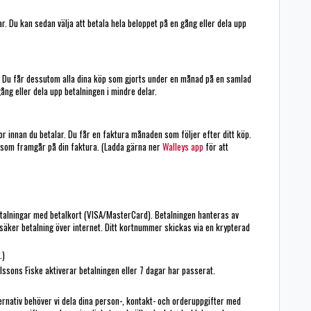
r. Du kan sedan välja att betala hela beloppet på en gång eller dela upp
r. Du får dessutom alla dina köp som gjorts under en månad på en samlad
ång eller dela upp betalningen i mindre delar.
ror innan du betalar. Du får en faktura månaden som följer efter ditt köp.
et som framgår på din faktura. (Ladda gärna ner
Walleys app
för att
talningar med betalkort (VISA/MasterCard). Betalningen hanteras av
 säker betalning över internet. Ditt kortnummer skickas via en krypterad
.)
ssons Fiske aktiverar betalningen eller 7 dagar har passerat.
ternativ behöver vi dela dina person-, kontakt- och orderuppgifter med