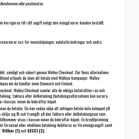
Kundservice eller postnord.se.
 korrigeras till rätt avgift enligt den mängd varor kunden beställt.
Vi reserverar oss för momshöjningar, valutaförändringar och andra
bbt, smidigt och säkert genom Walley Checkout. Där finns alternativen
 Ibland erbjuds du även att betala med Walleys kampanjer. Walley
ilepay om du handlar inom Danmark och Finland.
eckout. Walley Checkout samlar alla de viktiga betalsätten i en och
alning, faktura eller delbetalning (betalningsalternativen kan variera
da i kassan, innan du bekräftar köpet.
nnan du betalar. Du kan sedan välja att antingen betala hela beloppet på
n skilja sig åt och framgår på den faktura eller delbetalningsavi som
 tillkommer visas i kassan innan du bekräftar köpet. En kreditprövning
 Vid försenad eller utebliven betalning debiteras en förseningsavgift samt
r:
Villkor (1)
och
SECCI (2)
.