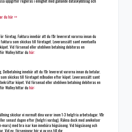
ssa uppgifter regleras i enlighet med gällande dataskyddslag och
ar du här >>
ör företag. Faktura innebär att du får levererat varorna innan du
 faktura som skickas till företaget. Leveranssätt samt eventuella
köpet. Vid försenad eller utebliven betalning debiteras en
för Walley hittar du
här:
. Delbetalning innebär att du får levererat varorna innan du betalar.
a som skickas till företaget månaden efter köpet. Leveranssätt samt
bekräftar köpet. Vid försenad eller utebliven betalning debiteras en
för Walley hittar du
här:
llning skickar vi normalt dina varor inom 1-3 helgfria arbetsdagar. Vår
ler senast dagen efter (helgfri vardag). Räkna dock med avvikelser
n-mars) med bra isar kan innebära högsäsong. Vid högsäsong och
r. Vid ev. förseningar hör vi av oss till dig.