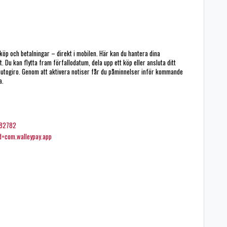
köp och betalningar – direkt i mobilen. Här kan du hantera dina
. Du kan flytta fram förfallodatum, dela upp ett köp eller ansluta ditt
a autogiro. Genom att aktivera notiser får du påminnelser inför kommande
a.
382782
id=com.walleypay.app