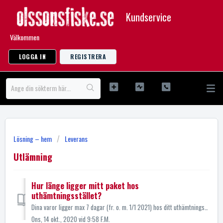
Kundservice
Välkommen
LOGGA IN
REGISTRERA
Lösning – hem
Leverans
Utlämning
Hur länge ligger mitt paket hos
uthämtningsstället?
Dina varor ligger max 7 dagar (fr. o. m. 1/1 2021) hos ditt uthämtningsställe, därefter returneras försändelsen till Olssons Fiske. Det finns dock möjlighet...
Ons, 14 okt., 2020 vid 9:58 F.M.