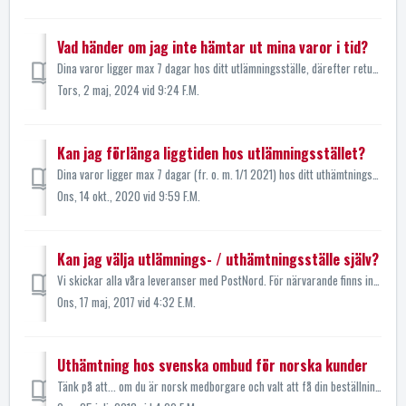
Vad händer om jag inte hämtar ut mina varor i tid?
Dina varor ligger max 7 dagar hos ditt utlämningsställe, därefter returneras försändelsen till Olssons Fiske. Vanligt paket (Paket Max 20 kg) Vid outlös...
Tors, 2 maj, 2024 vid 9:24 F.M.
Kan jag förlänga liggtiden hos utlämningsstället?
Dina varor ligger max 7 dagar (fr. o. m. 1/1 2021) hos ditt uthämtningsställe, därefter returneras försändelsen till Olssons Fiske. Det finns dock möjlighet...
Ons, 14 okt., 2020 vid 9:59 F.M.
Kan jag välja utlämnings- / uthämtningsställe själv?
Vi skickar alla våra leveranser med PostNord. För närvarande finns inga möjligheter för kunden att själv välja utlämnings- eller uthämtningsställe. Ditt pak...
Ons, 17 maj, 2017 vid 4:32 E.M.
Uthämtning hos svenska ombud för norska kunder
Tänk på att... om du är norsk medborgare och valt att få din beställning skickad till ett utlämningsställe i Sverige, så måste du visa ditt PASS för att kun...